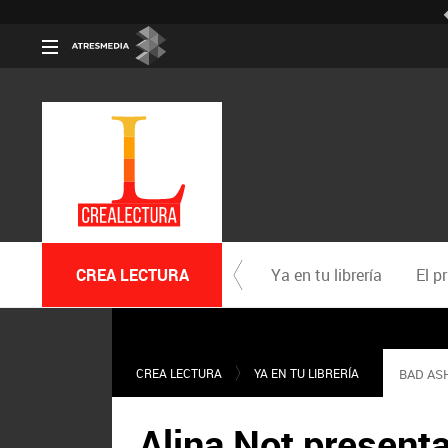
CREA LECTURA
Ya en tu librería
El p
CREA LECTURA
YA EN TU LIBRERÍA
BAD AS
Alina Not present