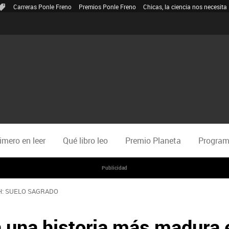
Carreras Ponle Freno
Premios Ponle Freno
Chicas, la ciencia nos necesita
rimero en leer
Qué libro leo
Premio Planeta
Program
Publicidad
H: SUELO SAGRADO
a una historia más madura e