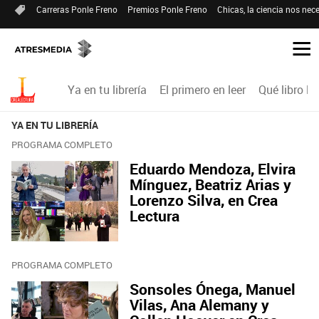
Carreras Ponle Freno
Premios Ponle Freno
Chicas, la ciencia nos nece
Ya en tu librería
El primero en leer
Qué libro le
YA EN TU LIBRERÍA
PROGRAMA COMPLETO
Eduardo Mendoza, Elvira
Mínguez, Beatriz Arias y
Lorenzo Silva, en Crea
Lectura
PROGRAMA COMPLETO
Sonsoles Ónega, Manuel
Vilas, Ana Alemany y