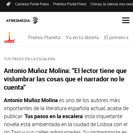
Carreras Ponle Freno
Premios Ponle Freno
Chicas, la ciencia nos nece
Premio Planeta
Ya en tu librería
El primero en 
TUS PASOS EN LA ESCALERA
Antonio Muñoz Molina: "El lector tiene que
vislumbrar las cosas que el narrador no le
cuenta"
Antonio Muñoz Molina
es uno de los autores más
importantes de la literatura española actual, acaba de
publicar '
Tus pasos en la escalera
' esta inquietante
novela está ambientada en la ciudad de Lisboa con el
río Tajo y sus calles adoquinadas. Su protagonista es