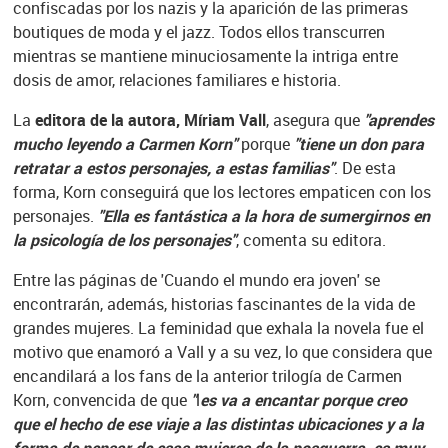
confiscadas por los nazis y la aparición de las primeras
boutiques de moda y el jazz. Todos ellos transcurren
mientras se mantiene minuciosamente la intriga entre
dosis de amor, relaciones familiares e historia.
La
editora de la autora, Míriam Vall
, asegura que
"aprendes
mucho leyendo a Carmen Korn"
porque
"
tiene un don para
retratar a estos personajes, a estas familias"
. De esta
forma, Korn conseguirá que los lectores empaticen con los
personajes.
"
Ella es fantástica a la hora de sumergirnos en
la psicología de los personajes"
, comenta su editora.
Entre las páginas de 'Cuando el mundo era joven' se
encontrarán, además, historias fascinantes de la vida de
grandes mujeres. La feminidad que exhala la novela fue el
motivo que enamoró a Vall y a su vez, lo que considera que
encandilará a los fans de la anterior trilogía de Carmen
Korn, convencida de que
"
l
es va a encantar porque creo
que el hecho de ese viaje a las distintas ubicaciones y a la
forma de pensar de esas mujeres de la posguerra, es muy