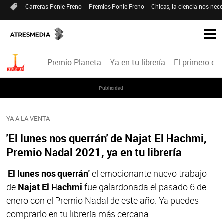
Carreras Ponle Freno
Premios Ponle Freno
Chicas, la ciencia nos nece
Premio Planeta
Ya en tu librería
El primero en 
Publicidad
YA A LA VENTA
'El lunes nos querrán' de Najat El Hachmi,
Premio Nadal 2021, ya en tu librería
'
El lunes nos querrán'
el emocionante nuevo trabajo
de
Najat El Hachmi
fue galardonada el pasado 6 de
enero con el Premio Nadal de este año. Ya puedes
comprarlo en tu librería más cercana.