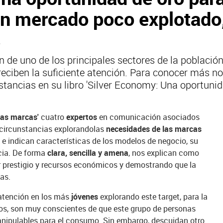
un mercado poco explotado,
s
n de uno de los principales sectores de la población
ciben la suficiente 
atención.
 Para conocer más no
stancias en su libro
 'Silver Economy: Una oportunid
las marcas'
cuatro
expertos
en comunicación asociados
s circunstancias explorando
las
necesidades de las marcas
, e indican características de los modelos de negocio, su
ncia. De forma
clara, sencilla y amena
, nos explican como
r prestigio y recursos económicos y demostrando que la
as.
 atención en los más
jóvenes
explorando este target, para la
os, son muy conscientes de que este grupo de personas
anipulables para el consumo. Sin embargo, descuidan otro