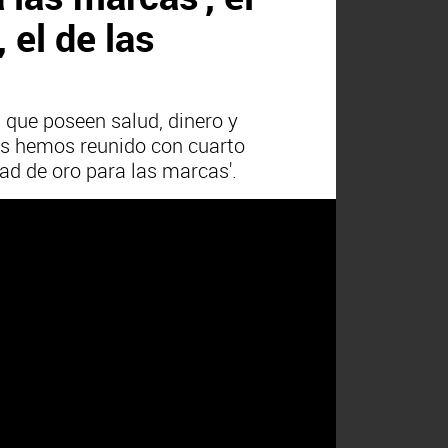
 el de las
 que poseen salud, dinero y 
s hemos reunido con cuarto 
ad de oro para las marcas'.