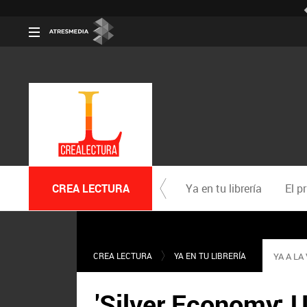
CREA LECTURA
Ya en tu librería
El p
CREA LECTURA
YA EN TU LIBRERÍA
YA A LA
'Silver Economy: U