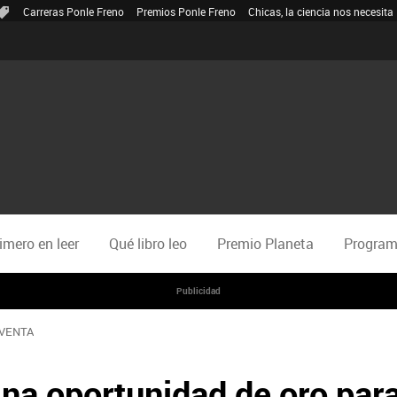
Carreras Ponle Freno
Premios Ponle Freno
Chicas, la ciencia nos necesita
rimero en leer
Qué libro leo
Premio Planeta
Program
Publicidad
 VENTA
na oportunidad de oro para