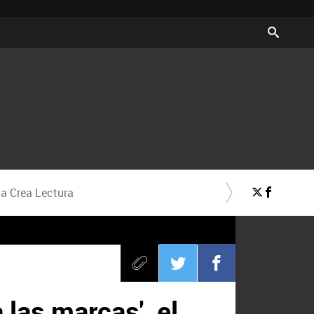
a Crea Lectura
 las marcas', el