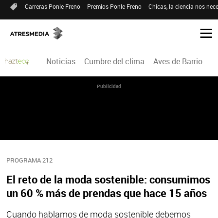
Carreras Ponle Freno
Premios Ponle Freno
Chicas, la ciencia nos nece
Noticias
Cumbre del clima
Aves de Barrio
H
Publicidad
PROGRAMA 212
El reto de la moda sostenible: consumimos
un 60 % más de prendas que hace 15 años
Cuando hablamos de moda sostenible debemos