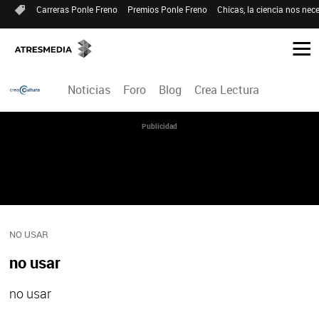
Carreras Ponle Freno
Premios Ponle Freno
Chicas, la ciencia nos nece
Noticias
Foro
Blog
Crea Lectura
Publicidad
NO USAR
no usar
no usar