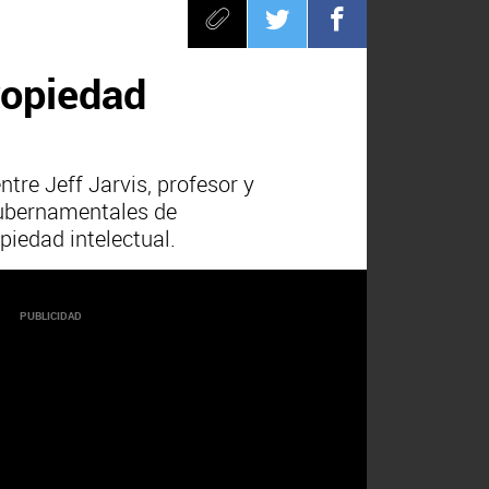
ropiedad
tre Jeff Jarvis, profesor y
Gubernamentales de
piedad intelectual.
PUBLICIDAD