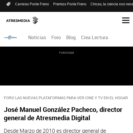
Carreras Ponle Freno
Premios Ponle Freno
Chicas, la ciencia nos nece
Noticias
Foro
Blog
Crea Lectura
Publicidad
FORO LAS NUEVAS PLATAFORMAS PARA VER CINE Y TV EN EL HOGAR
José Manuel González Pacheco, director
general de Atresmedia Digital
Desde Marzo de 2010 es director general de