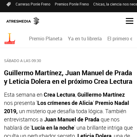
Carreras Ponle Freno
Premios Ponle Freno
Chicas, la ciencia nos nece
Premio Planeta
Ya en tu librería
El primero en 
SÁBADO A LAS 09:30
Guillermo Martínez, Juan Manuel de Prada
y Leticia Dolera en el próximo Crea Lectura
Esta semana en
Crea Lectura
,
Guillermo Martínez
nos presenta '
Los crímenes de Alicia
'
Premio Nadal
2019,
un misterio que desafía toda lógica. También
entrevistamos a
Juan Manuel de Prada
que nos
hablará de '
Lucía en la noche
' una brillante intriga que
oculta un perturbador secreto.
Leticia Dolera
, una de