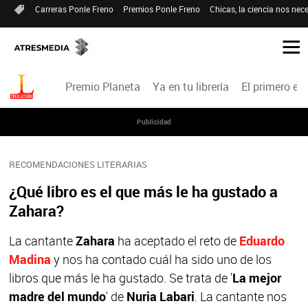
Carreras Ponle Freno
Premios Ponle Freno
Chicas, la ciencia nos nece
Premio Planeta
Ya en tu librería
El primero en 
Publicidad
RECOMENDACIONES LITERARIAS
¿Qué libro es el que más le ha gustado a
Zahara?
La cantante
Zahara
ha aceptado el reto de
Eduardo
Madina
y nos ha contado cuál ha sido uno de los
libros que más le ha gustado. Se trata de '
La mejor
madre del mundo
' de
Nuria Labari
. La cantante nos