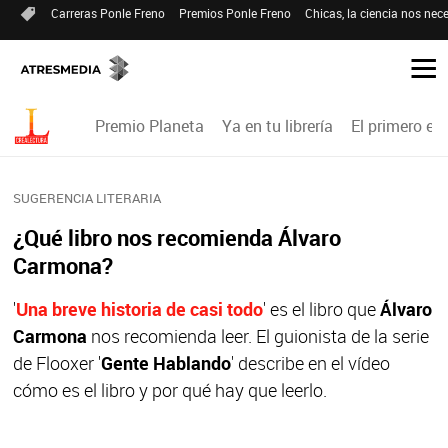
Carreras Ponle Freno
Premios Ponle Freno
Chicas, la ciencia nos nece
Premio Planeta
Ya en tu librería
El primero en 
SUGERENCIA LITERARIA
¿Qué libro nos recomienda Álvaro
Carmona?
'
Una breve historia de casi todo
' es el libro que
Álvaro
Carmona
nos recomienda leer. El guionista de la serie
de Flooxer '
Gente Hablando
' describe en el vídeo
cómo es el libro y por qué hay que leerlo.