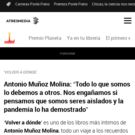
Carreras Ponle Freno
Premios Ponle Freno
Chicas, la ciencia nos nece
Premio Planeta
Ya en tu librería
El primero en 
Publicidad
'VOLVER A DÓNDE'
Antonio Muñoz Molina: “Todo lo que somos
lo debemos a otros. Nos engañamos si
pensamos que somos seres aislados y la
pandemia lo ha demostrado”
‘
Volver a dónde’
es uno de los libros más íntimos de
Antonio Muñoz Molina
, todo un viaje a los recuerdos