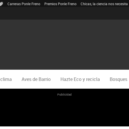
Carreras Ponle Freno
Premios Ponle Freno
Chicas, la ciencia nos necesita
 clima
Aves de Barrio
Hazte Eco y recicla
Bosques
Publicidad