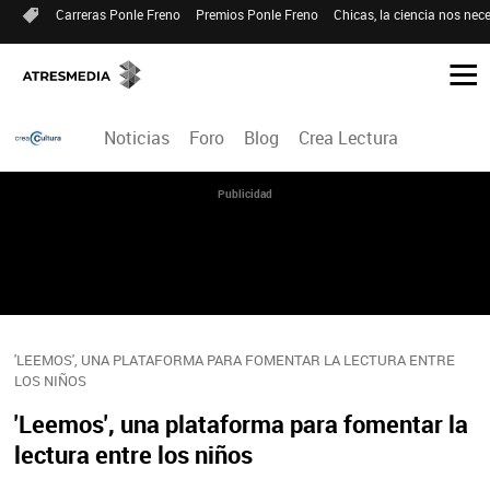
Carreras Ponle Freno
Premios Ponle Freno
Chicas, la ciencia nos nece
Noticias
Foro
Blog
Crea Lectura
Publicidad
'LEEMOS', UNA PLATAFORMA PARA FOMENTAR LA LECTURA ENTRE
LOS NIÑOS
'Leemos', una plataforma para fomentar la
lectura entre los niños