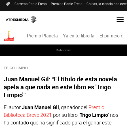
Carreras Ponle Freno
Premios Ponle Freno
Chicas, la ciencia nos nece
Premio Planeta
Ya en tu librería
El primero en 
Publicidad
TRIGO LIMPIO
Juan Manuel Gil: “El título de esta novela
apela a que nada en este libro es 'Trigo
Limpio'”
El autor
Juan Manuel Gil
, ganador del
Premio
Biblioteca Breve 2021
por su libro '
Trigo Limpio
' nos
ha contado que ha significado para él ganar este