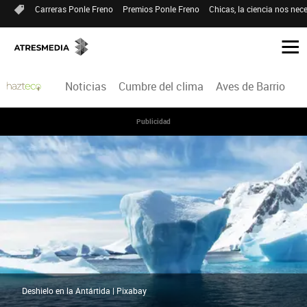
Carreras Ponle Freno
Premios Ponle Freno
Chicas, la ciencia nos nece
Noticias
Cumbre del clima
Aves de Barrio
H
Publicidad
Deshielo en la Antártida | Pixabay