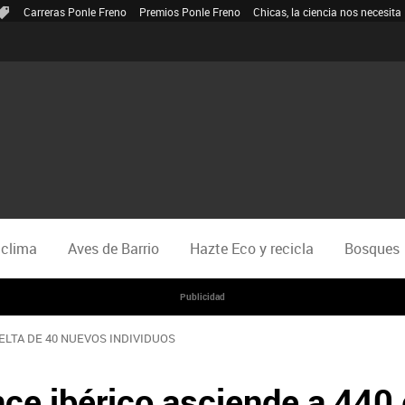
Carreras Ponle Freno
Premios Ponle Freno
Chicas, la ciencia nos necesita
 clima
Aves de Barrio
Hazte Eco y recicla
Bosques
Publicidad
ELTA DE 40 NUEVOS INDIVIDUOS
nce ibérico asciende a 440