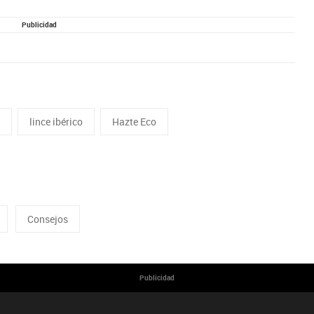
Publicidad
n
lince ibérico
Hazte Eco
Consejos
Publicidad