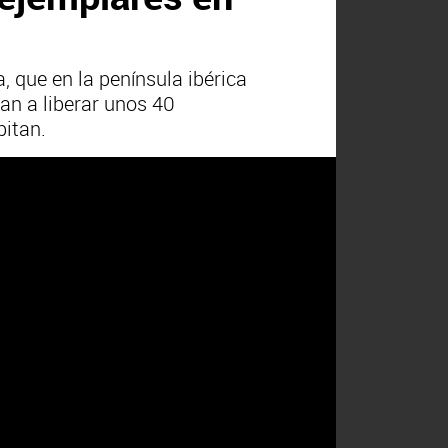
a, que en la península ibérica
an a liberar unos 40
bitan.