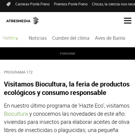
Carreras Ponle Freno
Premios Ponle Freno
Chicas, la ciencia nos nece
Noticias
Cumbre del clima
Aves de Barrio
H
Publicidad
PROGRAMA 172
Visitamos Biocultura, la feria de productos
ecológicos y consumo responsable
En nuestro último programa de 'Hazte Eco', visitamos
Biocultura
y conocemos las novedades de este año:
viviendas para insectos para elaborar aceites de oliva
libres de insecticidas o plaguicidas; una pequeña