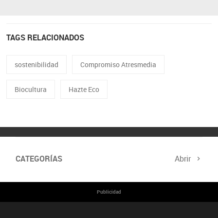
TAGS RELACIONADOS
sostenibilidad
Compromiso Atresmedia
Biocultura
Hazte Eco
CATEGORÍAS
Abrir
Cumbre del Clima
Programa Hazte Eco
Publicidad
Noticias
Consejos