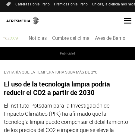
Carreras Ponle Freno
Premios Ponle Freno
Chicas, la ciencia nos nece
Noticias
Cumbre del clima
Aves de Barrio
H
Publicidad
EVITARÍA QUE LA TEMPERATURA SUBA MÁS DE 2ºC
El uso de la tecnología limpia podría
reducir el CO2 a partir de 2030
El Instituto Potsdam para la Investigación del
Impacto Climático (PIK) ha afirmado que la
tecnología limpia puede compensar el debilitamiento
de los precios del CO2 e impedir que se eleve la