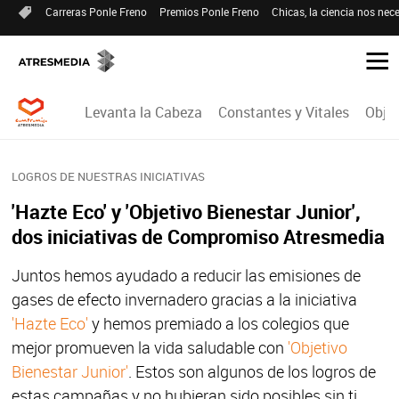
Carreras Ponle Freno
Premios Ponle Freno
Chicas, la ciencia nos nece
Levanta la Cabeza
Constantes y Vitales
Objet
LOGROS DE NUESTRAS INICIATIVAS
'Hazte Eco' y 'Objetivo Bienestar Junior',
dos iniciativas de Compromiso Atresmedia
Juntos hemos ayudado a reducir las emisiones de
gases de efecto invernadero gracias a la iniciativa
'Hazte Eco'
y hemos premiado a los colegios que
mejor promueven la vida saludable con
'Objetivo
Bienestar Junior'
. Estos son algunos de los logros de
estas campañas y no hubieran sido posibles sin ti.