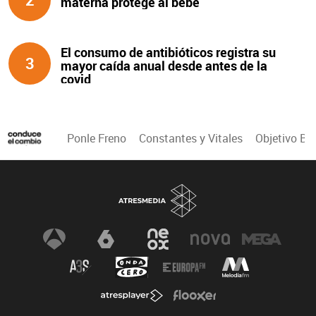
materna protege al bebé
El consumo de antibióticos registra su
3
mayor caída anual desde antes de la
covid
Ponle Freno
Constantes y Vitales
Objetivo Bi