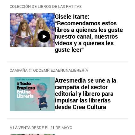
COLECCIÓN DE LIBROS DE LAS RATITAS
Gisele Itarte:
“Recomendamos estos
libros a quienes les guste
nuestro canal, nuestros
vídeos y a quienes les
guste leer”
CAMPAÑA #TODOEMPIEZAENUNALIBRERÍA
Atresmedia se une a la
campaña del sector
editorial y librero para
impulsar las librerías
desde Crea Cultura
A LA VENTA DESDE EL 21 DE MAYO