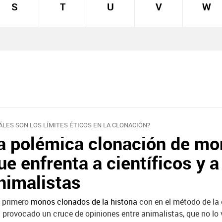
S
T
U
V
W
ÁLES SON LOS LÍMITES ÉTICOS EN LA CLONACIÓN?
a polémica clonación de m
ue enfrenta a científicos y a
nimalistas
 primero
monos clonados de la historia
con en el método de la 
 provocado un cruce de opiniones entre animalistas, que no lo v