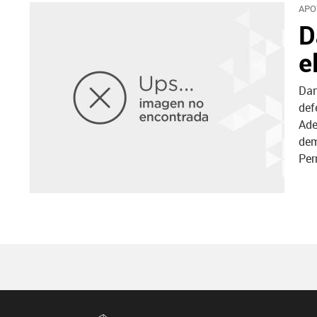
APO
D
e
Dan
def
Ade
dem
Per