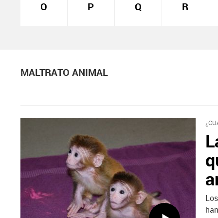
O
P
Q
R
MALTRATO ANIMAL
¿CU
L
q
a
Los
han