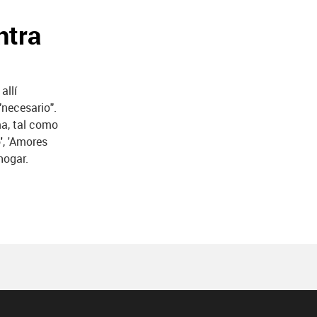
ntra
allí
"necesario".
a, tal como
'
, 'Amores
hogar.