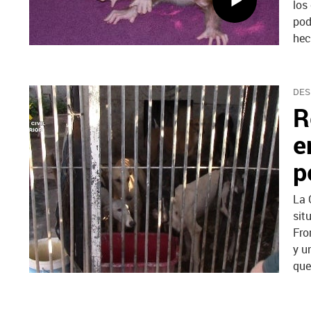
los
pod
hec
DES
R
e
p
La 
sit
Fro
y u
que