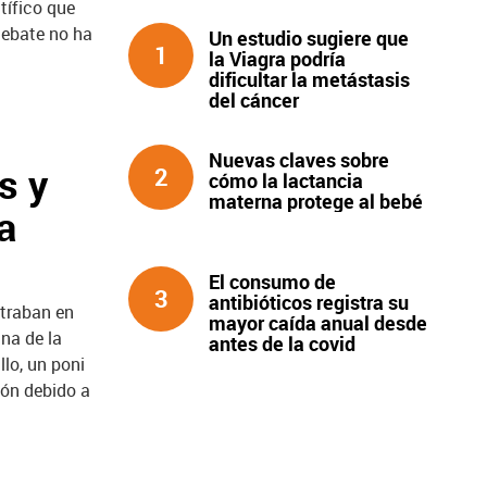
tífico que
debate no ha
Un estudio sugiere que
1
la Viagra podría
dificultar la metástasis
del cáncer
Nuevas claves sobre
s y
2
cómo la lactancia
materna protege al bebé
a
El consumo de
3
antibióticos registra su
traban en
mayor caída anual desde
ana de la
antes de la covid
lo, un poni
ión debido a