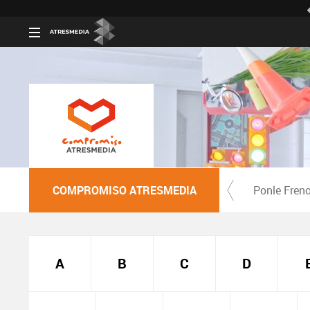
COMPROMISO ATRESMEDIA
Ponle Fren
A
B
C
D