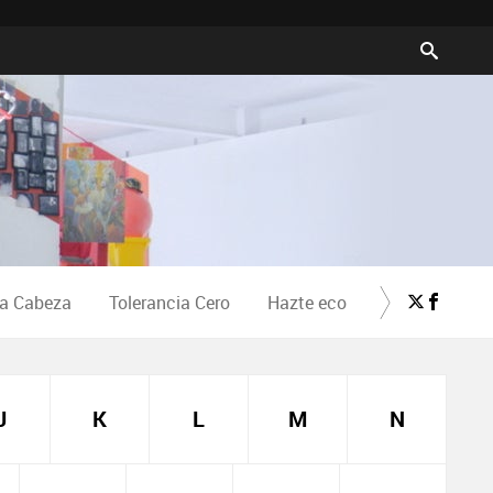
la Cabeza
Tolerancia Cero
Hazte eco
Crea Cultura
J
K
L
M
N