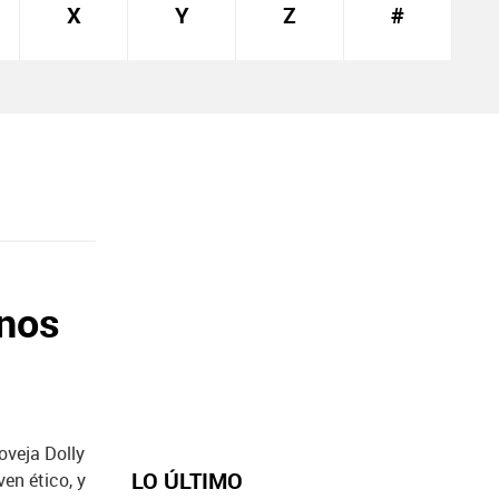
X
Y
Z
#
onos
oveja Dolly
LO ÚLTIMO
en ético, y