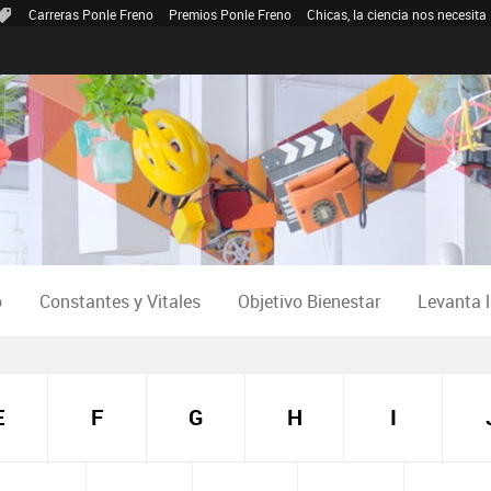
Carreras Ponle Freno
Premios Ponle Freno
Chicas, la ciencia nos necesita
o
Constantes y Vitales
Objetivo Bienestar
Levanta 
E
F
G
H
I