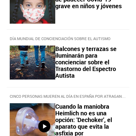
grave en niños y jóvenes
DÍA MUNDIAL DE CONCIENCIACIÓN SOBRE EL AUTISMO
Balcones y terrazas se
iluminarán para
concienciar sobre el
Trastorno del Espectro
Autista
CINCO PERSONAS MUEREN AL DÍA EN ESPAÑA POR ATRAGANTAMIENTOS
Cuando la maniobra
Heimlich no es una
opción: 'Dechoker', el
aparato que evita la
asfixia por