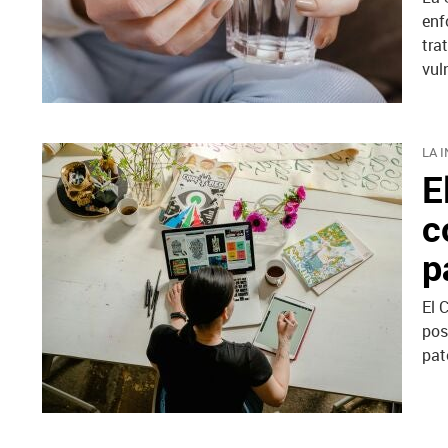
enf
tra
vul
LA 
E
c
p
El 
pos
pat