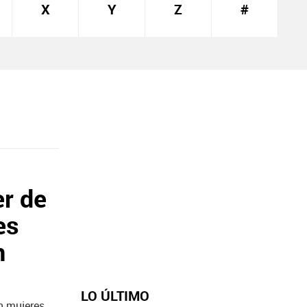
X
Y
Z
#
r de
es
n
LO ÚLTIMO
n mujeres