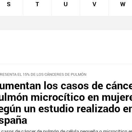
S
T
U
V
W
RESENTA EL 15% DE LOS CÁNCERES DE PULMÓN
umentan los casos de cánce
ulmón microcítico en mujer
egún un estudio realizado e
spaña
 casos de cáncer de pulmón de célula pequeña o microcítico e