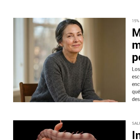
15%
M
m
p
Los
esc
enc
qué
des
SAL
I