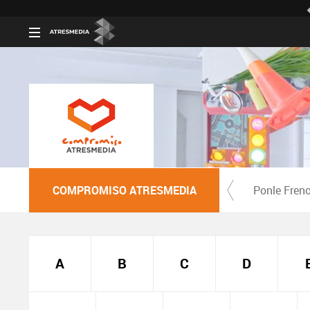
COMPROMISO ATRESMEDIA
Ponle Fren
A
B
C
D