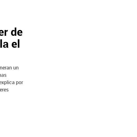
er de
a el
neran un
nas
explica por
eres