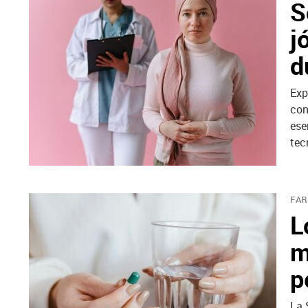
S
j
d
Exp
con
ese
tec
FAR
L
m
p
La 