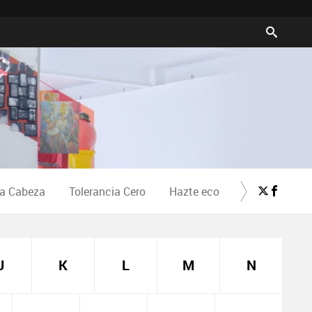
la Cabeza
Tolerancia Cero
Hazte eco
Crea Cultura
J
K
L
M
N