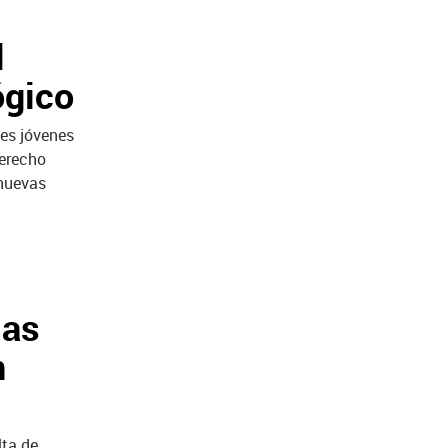
d
ógico
tes jóvenes
derecho
 nuevas
las
n
lta de