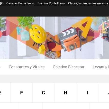
Carreras Ponle Freno
Premios Ponle Freno
Chicas, la ciencia nos necesita
o
Constantes y Vitales
Objetivo Bienestar
Levanta 
E
F
G
H
I