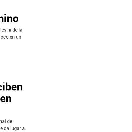
nino
es ni de la
 foco en un
ciben
cen
nal de
ue da lugar a