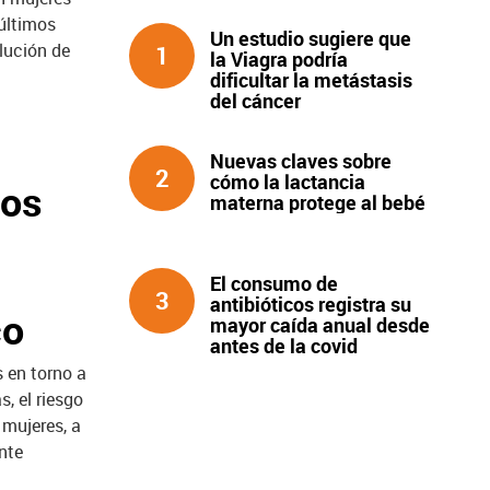
últimos
Un estudio sugiere que
olución de
1
la Viagra podría
dificultar la metástasis
del cáncer
Nuevas claves sobre
2
cómo la lactancia
los
materna protege al bebé
El consumo de
3
antibióticos registra su
co
mayor caída anual desde
antes de la covid
 en torno a
, el riesgo
mujeres, a
nte