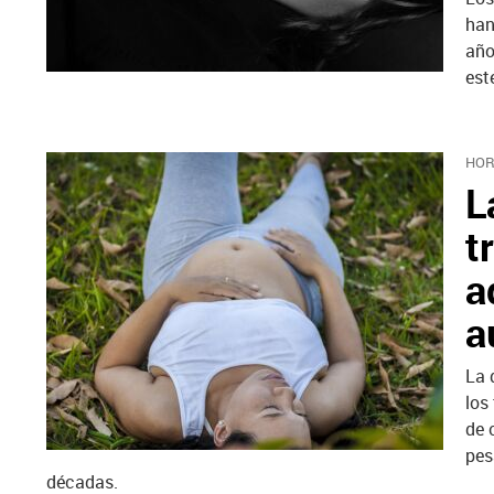
han
año
est
HOR
L
t
a
a
La 
los
de 
pes
décadas.