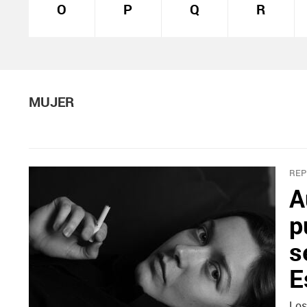
O
P
Q
R
MUJER
REP
A
p
s
E
Los