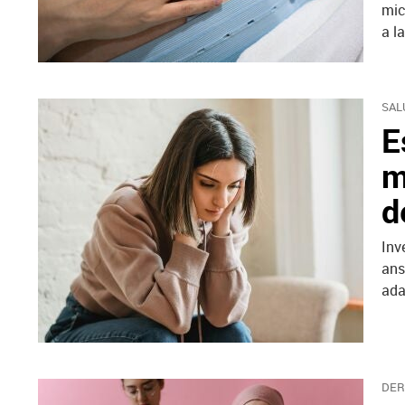
mic
a l
SAL
E
m
d
Inv
ans
ada
DER