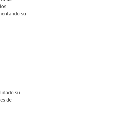
los
umentando su
a
olidado su
des de