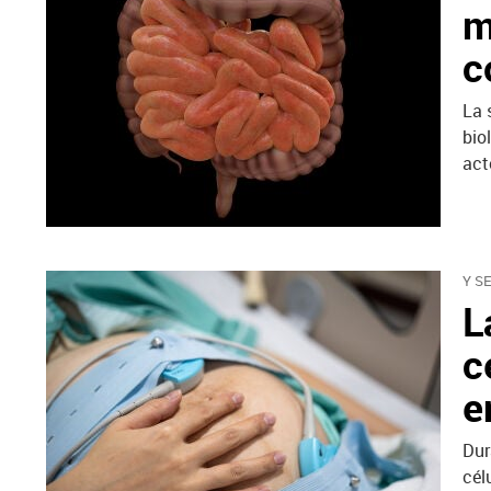
m
c
La 
bio
act
Y S
L
c
e
Dur
cél