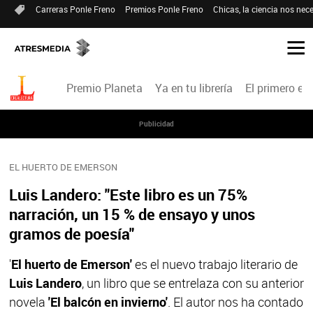
Carreras Ponle Freno
Premios Ponle Freno
Chicas, la ciencia nos nece
Premio Planeta
Ya en tu librería
El primero en 
Publicidad
EL HUERTO DE EMERSON
Luis Landero: "Este libro es un 75%
narración, un 15 % de ensayo y unos
gramos de poesía"
'
El huerto de Emerson'
es el nuevo trabajo literario de
Luis Landero
, un libro que se entrelaza con su anterior
novela
'El balcón en invierno'
. El autor nos ha contado