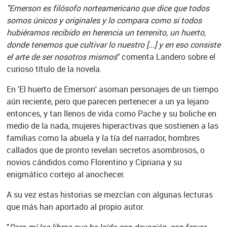
"Emerson es filósofo norteamericano que dice que todos
somos únicos y originales y lo compara como si todos
hubiéramos recibido en herencia un terrenito, un huerto,
donde tenemos que cultivar lo nuestro [...] y en eso consiste
el arte de ser nosotros mismos
" comenta Landero sobre el
curioso título de la novela.
En 'El huerto de Emerson' asoman personajes de un tiempo
aún reciente, pero que parecen pertenecer a un ya lejano
entonces, y tan llenos de vida como Pache y su boliche en
medio de la nada, mujeres hiperactivas que sostienen a las
familias como la abuela y la tía del narrador, hombres
callados que de pronto revelan secretos asombrosos, o
novios cándidos como Florentino y Cipriana y su
enigmático cortejo al anochecer.
A su vez estas historias se mezclan con algunas lecturas
que más han aportado al propio autor.
"
Para mí los libros que he leído con devoción, con fervor,