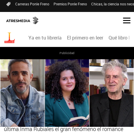
Carreras Ponle Freno
Premios Ponle Freno
Chicas, la ciencia nos nece
Ya en tu librería
El primero en leer
Qué libro le
Publicidad
PROGRAMA COMPLETO
Roberto Leal, Inma Rubiales y Juan Luis
Arsuaga en Crea Lectura
Esta semana en Crea Lectura Roberto debuta en la
ficción con El sótano, un thriller psicológico adictivo
desde la primera página e inquietante hasta la
última.Inma Rubiales el gran fenómeno el romance