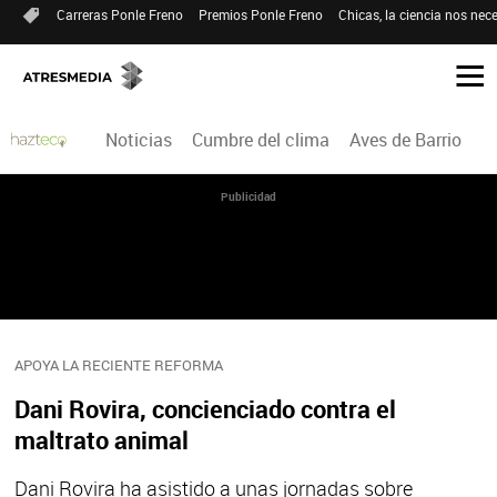
Carreras Ponle Freno
Premios Ponle Freno
Chicas, la ciencia nos nece
Noticias
Cumbre del clima
Aves de Barrio
H
Publicidad
APOYA LA RECIENTE REFORMA
Dani Rovira, concienciado contra el
maltrato animal
Dani Rovira ha asistido a unas jornadas sobre