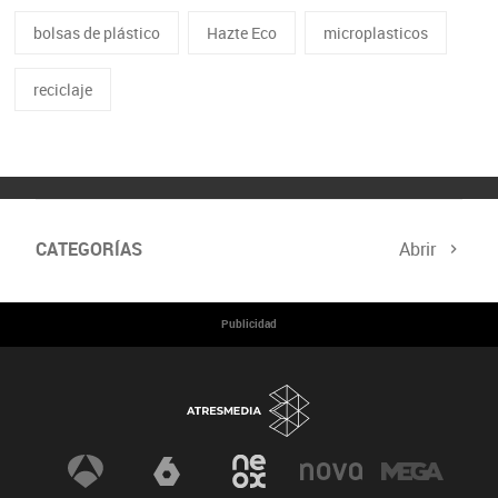
bolsas de plástico
Hazte Eco
microplasticos
reciclaje
CATEGORÍAS
Abrir
Cumbre del Clima
Programa Hazte Eco
Publicidad
Noticias
Consejos