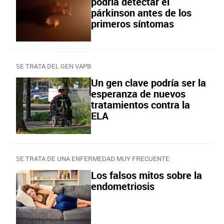
podría detectar el
párkinson antes de los
primeros síntomas
SE TRATA DEL GEN VAPB
Un gen clave podría ser la
esperanza de nuevos
tratamientos contra la
ELA
SE TRATA DE UNA ENFERMEDAD MUY FRECUENTE
Los falsos mitos sobre la
endometriosis