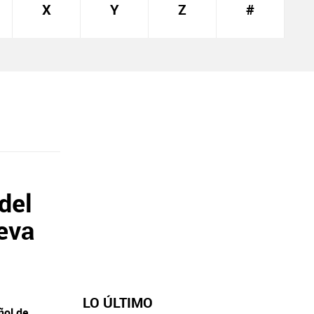
X
Y
Z
#
del
eva
LO ÚLTIMO
ñol de