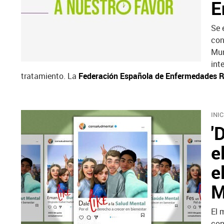
E
Se 
con
Mun
int
tratamiento. La
Federación Española de Enfermedades 
INI
'
e
e
M
El 
con