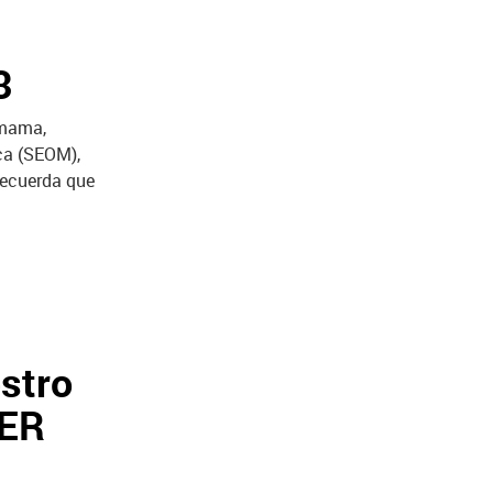
3
 mama,
ca (SEOM),
 recuerda que
estro
DER