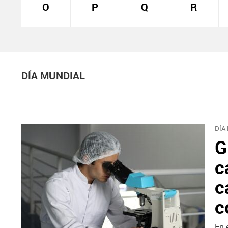
O
P
Q
R
DÍA MUNDIAL
DÍA
G
c
c
c
En 