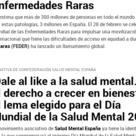
nfermedades Raras
estima que más de 300 millones de personas en todo el mundo
 estas patologías, 3 millones en España. El 28 de febrero se cel
dial de las Enfermedades Raras para impulsar una movilizaci
ernacional que frene las dificultades de acceso en equidad a di
Raras
(FEDER)
ha lanzado un llamamiento global.
CIATIVA DE CONFEDERACIÓN SALUD MENTAL ESPAÑA
Dale al like a la salud mental
l derecho a crecer en bienest
l lema elegido para el Día
undial de la Salud Mental 
movimiento asociativo de
Salud Mental España
ya tiene la iden
 la que conmemorará el próximo Día Mundial de la Salud Menta