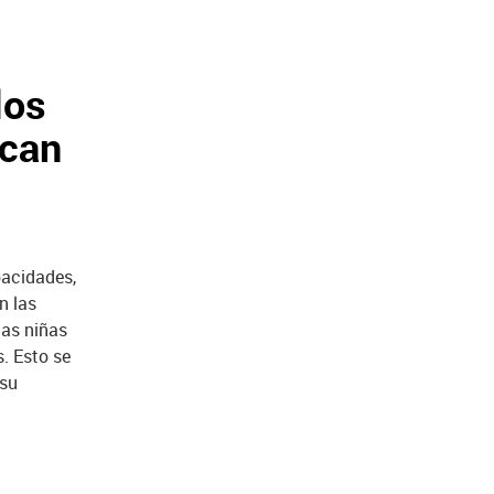
los
ocan
pacidades,
n las
las niñas
. Esto se
 su