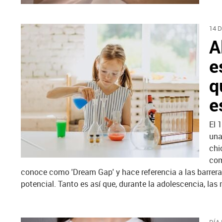
14 
A
e
q
e
El 
una
chi
com
conoce como 'Dream Gap' y hace referencia a las barrera
potencial. Tanto es así que, durante la adolescencia, la