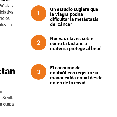
Próstata
Un estudio sugiere que
iciativa
1
la Viagra podría
troles
dificultar la metástasis
del cáncer
liza la
Nuevas claves sobre
2
cómo la lactancia
materna protege al bebé
El consumo de
ctan
3
antibióticos registra su
mayor caída anual desde
antes de la covid
en
 Sevilla,
la etapa