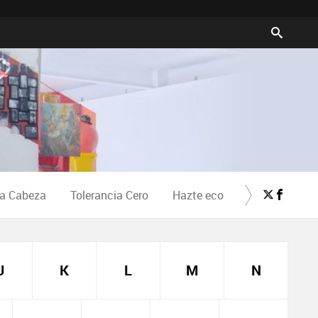
la Cabeza
Tolerancia Cero
Hazte eco
Crea Cultura
J
K
L
M
N