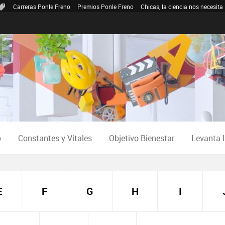
Carreras Ponle Freno
Premios Ponle Freno
Chicas, la ciencia nos necesita
o
Constantes y Vitales
Objetivo Bienestar
Levanta 
E
F
G
H
I