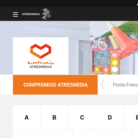
COMPROMISO ATRESMEDIA
Ponle Fren
A
B
C
D