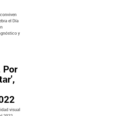
 conviven
ebra el Día
ón
agnóstico y
. Por
ar',
2022
tidad visual
l 2022,