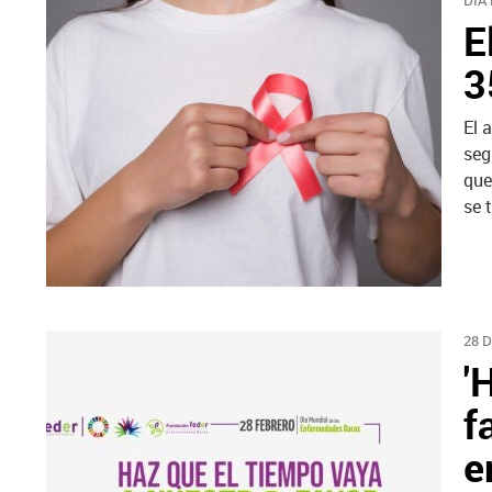
DÍA
E
3
El 
seg
que
se 
28 
'
f
e