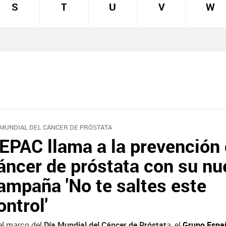
S
T
U
V
W
 MUNDIAL DEL CÁNCER DE PRÓSTATA
EPAC llama a la prevención 
áncer de próstata con su nu
ampaña 'No te saltes este
ontrol'
el marco del
Día Mundial del Cáncer de Próstat
a, el
Grupo Espa