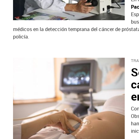
Pac
Esp
bus
médicos en la detección temprana del cáncer de próstata,
policía.
TRA
S
c
e
Con
Obs
han
inic