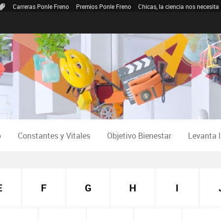
Carreras Ponle Freno
Premios Ponle Freno
Chicas, la ciencia nos necesita
o
Constantes y Vitales
Objetivo Bienestar
Levanta 
E
F
G
H
I