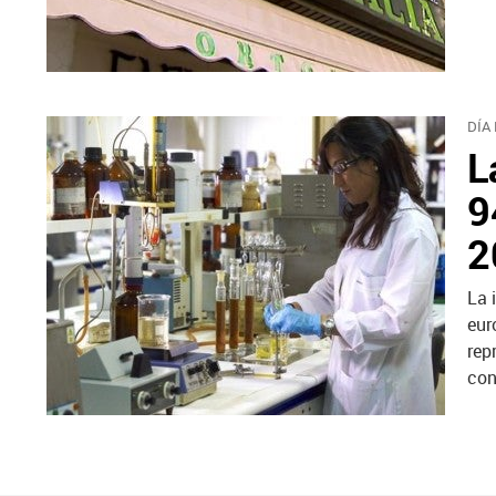
DÍA
L
9
2
La 
eur
rep
con