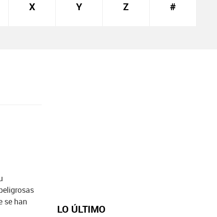
X
Y
Z
#
u
peligrosas
e se han
LO ÚLTIMO