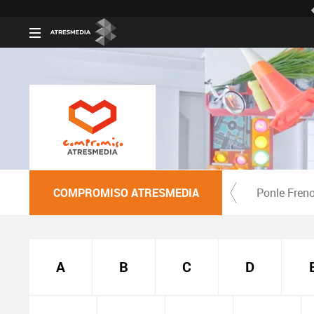
COMPROMISO ATRESMEDIA
Ponle Fren
A
B
C
D