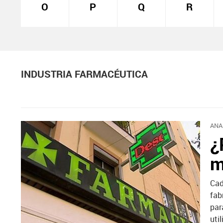
O
P
Q
R
INDUSTRIA FARMACÉUTICA
ANA
¿
m
Cad
fab
par
uti