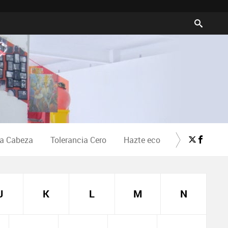
la Cabeza
Tolerancia Cero
Hazte eco
Crea Cultura
J
K
L
M
N