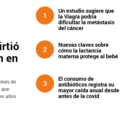
Un estudio sugiere que
1
la Viagra podría
dificultar la metástasis
del cáncer
rtió
Nuevas claves sobre
2
cómo la lactancia
n en
materna protege al bebé
El consumo de
lones de
3
antibióticos registra su
o que
mayor caída anual desde
antes de la covid
res años