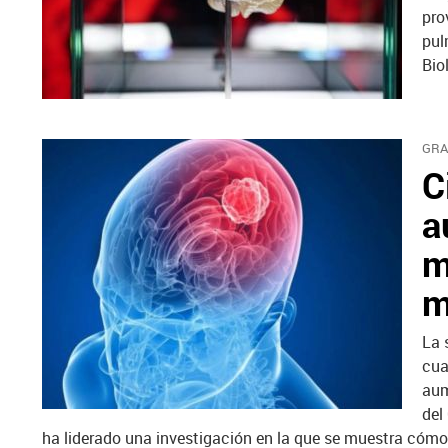
pro
pul
Bio
GRA
C
a
m
m
La 
cua
aum
del
ha liderado una investigación en la que se muestra cómo 