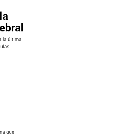
la
ebral
a la última
lulas
ína que