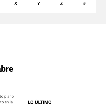
X
Y
Z
#
abre
do plano
LO ÚLTIMO
to en la