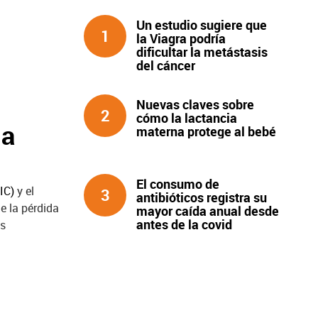
Un estudio sugiere que
1
la Viagra podría
dificultar la metástasis
del cáncer
Nuevas claves sobre
2
cómo la lactancia
la
materna protege al bebé
El consumo de
IC)
y el
3
antibióticos registra su
e la pérdida
mayor caída anual desde
antes de la covid
as