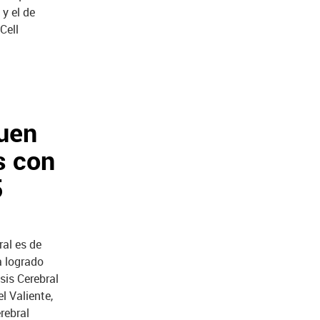
y el de
Cell
guen
s con
5
al es de
a logrado
sis Cerebral
l Valiente,
rebral