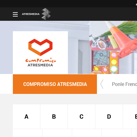
COMPROMISO ATRESMEDIA
Ponle Fren
A
B
C
D