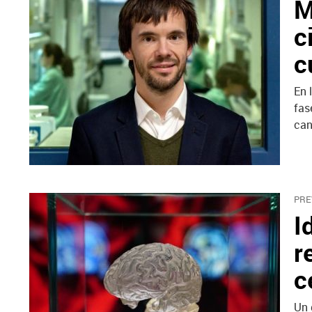
M
c
c
En 
fas
can
PRE
I
r
c
Un 