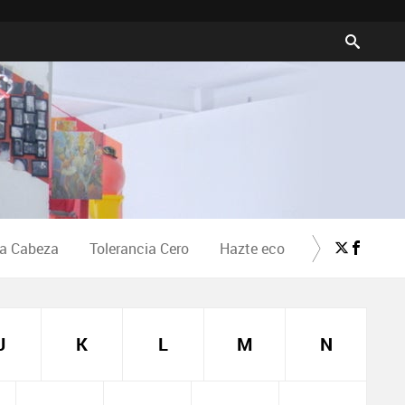
la Cabeza
Tolerancia Cero
Hazte eco
Crea Cultura
J
K
L
M
N