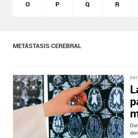
O
P
Q
R
METÁSTASIS CEREBRAL
ENT
L
p
m
Dur
den