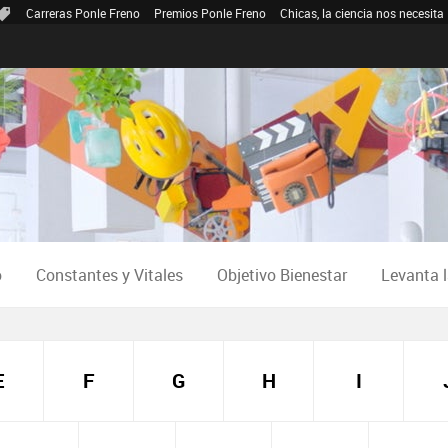
Carreras Ponle Freno
Premios Ponle Freno
Chicas, la ciencia nos necesita
o
Constantes y Vitales
Objetivo Bienestar
Levanta 
E
F
G
H
I