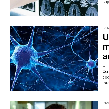
sup
LA 
U
m
a
Un 
Cen
cog
int
INV