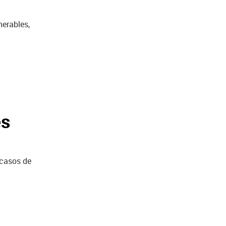
nerables,
es
 casos de