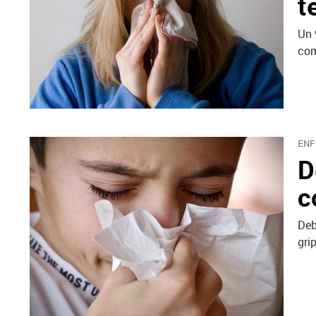
t
Un 
com
ENF
D
c
Deb
gri