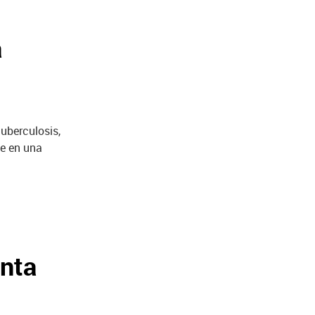
a
uberculosis,
te en una
enta