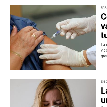
PAR
C
v
t
La 
y c
gra
EN 
L
u