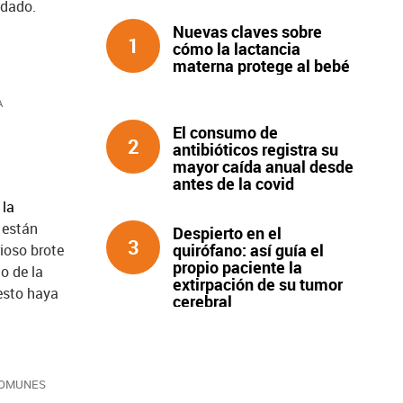
ndado.
Nuevas claves sobre
1
cómo la lactancia
materna protege al bebé
A
El consumo de
2
antibióticos registra su
mayor caída anual desde
antes de la covid
 la
 están
Despierto en el
3
quirófano: así guía el
ioso brote
propio paciente la
o de la
extirpación de su tumor
esto haya
cerebral
COMUNES