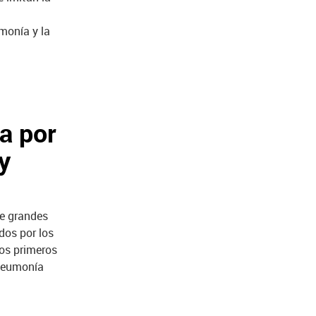
monía y la
a por
y
e grandes
dos por los
los primeros
 neumonía