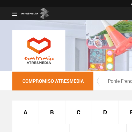
COMPROMISO ATRESMEDIA
Ponle Fren
A
B
C
D