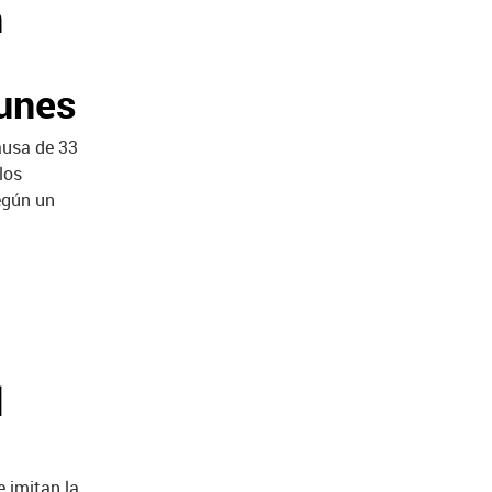
n
unes
ausa de 33
los
egún un
l
e imitan la