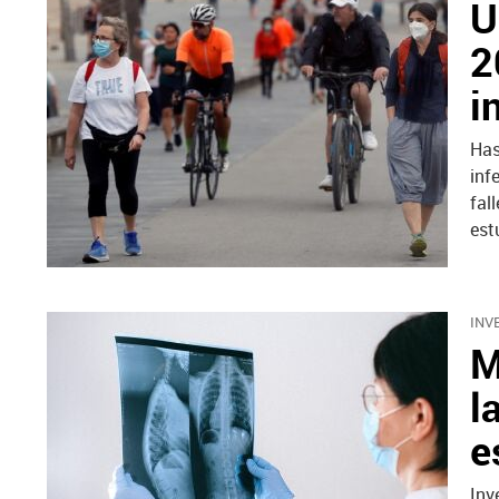
U
2
i
Has
inf
fal
est
INV
M
l
e
Inv