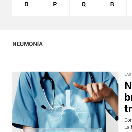
O
P
Q
R
NEUMONÍA
LAS
N
b
t
Con
La 