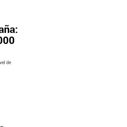
aña:
000
vel de