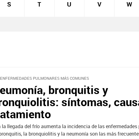
S
T
U
V
W
 ENFERMEDADES PULMONARES MÁS COMUNES
eumonía, bronquitis y
ronquiolitis: síntomas, caus
ratamiento
 la llegada del frío aumenta la incidencia de las enfermedades
bronquitis, la bronquiolitis y la neumonía son las más frecuent