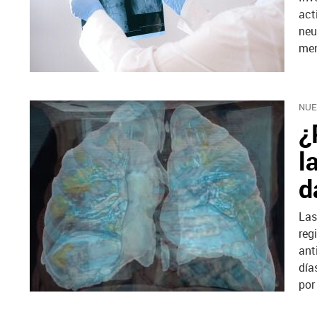
act
neu
men
NUE
¿
l
d
Las
reg
ant
día
por