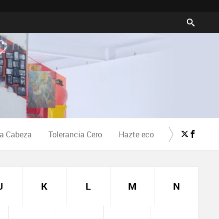
la Cabeza
Tolerancia Cero
Hazte eco
Crea Cultura
J
K
L
M
N