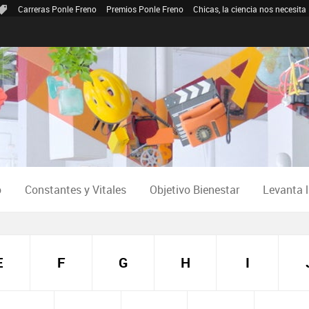
Carreras Ponle Freno
Premios Ponle Freno
Chicas, la ciencia nos necesita
o
Constantes y Vitales
Objetivo Bienestar
Levanta 
E
F
G
H
I