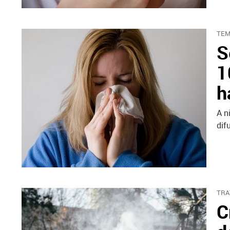
TEM
S
1
h
A n
dif
TRA
C