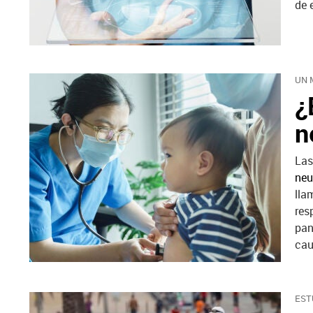
de 
UN 
¿
n
Las
ne
lla
res
pan
cau
EST