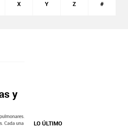
X
Y
Z
#
as y
 pulmonares.
LO ÚLTIMO
es. Cada una