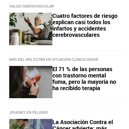
SALUD CARDIOVASCULAR
Cuatro factores de riesgo
explican casi todos los
infartos y accidentes
cerebrovasculares
MÁS DEL 40% ESTÁN EN SITUACION CLÍNICA GRAVE
El 71 % de las personas
con trastorno mental
fuma, pero la mayoría no
ha recibido terapia
JÓVENES EN PELIGRO
La Asociación Contra el
Cáncer advierte: más