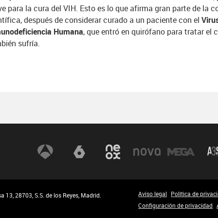
ve para la cura del VIH. Esto es lo que afirma gran parte de la
ntífica, después de considerar curado a un paciente con el
Viru
unodeficiencia Humana
, que entró en quirófano para tratar el
bién sufría.
Aviso legal
Política de privac
 13, 28703, S.S. de los Reyes, Madrid.
Configuración de privacidad