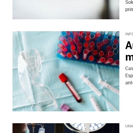
Sok
pri
INF
A
m
Cas
Esp
ant
UNA