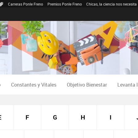
Carreras Ponle Freno
Premios Ponle Freno
Chicas, la ciencia nos necesita
o
Constantes y Vitales
Objetivo Bienestar
Levanta 
E
F
G
H
I