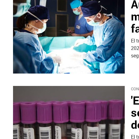
A
m
f
El 
202
seg
CON
'
s
d
El 