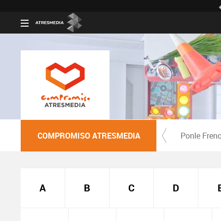
COMPROMISO ATRESMEDIA
Ponle Fren
A
B
C
D