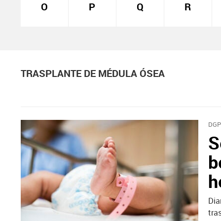
O
P
Q
R
TRASPLANTE DE MÉDULA ÓSEA
DGP
S
b
h
Dia
tra