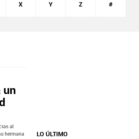
X
Y
Z
#
 un
ad
cias al
LO ÚLTIMO
 su hermana