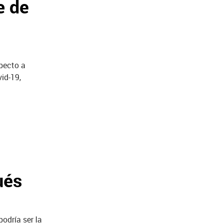
e de
pecto a
id-19,
ués
odría ser la