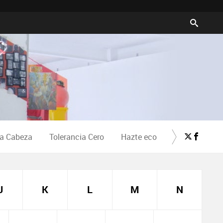
la Cabeza
Tolerancia Cero
Hazte eco
Crea Cultura
J
K
L
M
N