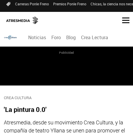
Carreras Ponle Freno
Premios Ponle Freno
Chicas, la ciencia nos nece
Noticias
Foro
Blog
Crea Lectura
Publicidad
CREA CULTURA
'La pintura 0.0'
Atresmedia, desde su movimiento Crea Cultura, y la
compañía de teatro Yllana se unen para promover el