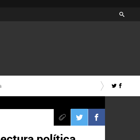
a
ectura política