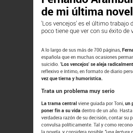
de mi última nove
'Los vencejos' es el último trabaj
poco tiene que ver con su éxito de v
A lo largo de sus más de 700 páginas,
Fern
española que en muchas ocasiones permane
suicidio.
'Los vencejos' se aleja radicalment
reflexivo e íntimo, en formato de diario per
vez que tierna y humorística.
Trata un problema muy serio
La trama central
viene guiada por Toni,
un 
poner fin a su vida
dentro de un año. Hasta e
verdadera razón de su decisión, contar su
convulsa políticamente. Tal y como reconoc
la novela, y considera posible
"una lectura 