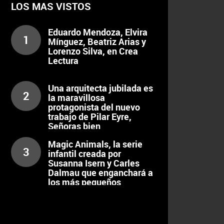
LOS MAS VISTOS
Eduardo Mendoza, Elvira
1
Mínguez, Beatriz Arias y
Lorenzo Silva, en Crea
Lectura
Una arquitecta jubilada es
2
la maravillosa
protagonista del nuevo
trabajo de Pilar Eyre,
Señoras bien
Magic Animals, la serie
3
infantil creada por
Susanna Isern y Carles
Dalmau que enganchará a
los más pequeños