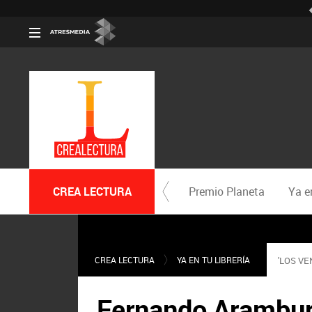
CREA LECTURA
Premio Planeta
Ya en
CREA LECTURA
YA EN TU LIBRERÍA
'LOS VE
Fernando Aramburu