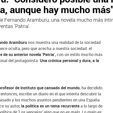
la, aunque hay mucho más
o de Fernando Aramburu, una novela mucho más ínti
entas 'Patria'.
ando Aramburu
nos muestra una realidad de la sociedad
ce oculta, pero que acecha a nuestra sociedad: el
e de su anterior novela 'Patria',
con un estilo mucho más
sonal del protagonista.
Una crónica personal y dura, a la
profesor de instituto que cansado del mundo
, ha decidido
ntonces, escribe un diario en el que intenta descubrir la
 pasado y los muchos asuntos pendientes en una España
e su autor,
la política es un tema recurrente
a lo largo de
política de 'Los vencejos' algo que no es malo. Lo malo es