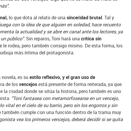
más".
nal,
lo que dota al relato de una
sinceridad brutal
. Tal y
o juega con la idea de que alguien en soledad, hace recuento
comenta la actualidad y se abre en canal ante los lectores, ya
 un público"
. Sin reparos, Toni hará una
crítica sin
 le rodea, pero también consigo mismo. De esta forma, los
urbuja más íntima del protagonista.
 novela, es su
estilo reflexivo, y el gran uso de
ura de los
vencejos
está presente de forma reiterada, ya que
de la ciudad donde se sitúa la historia, pero también es uno
nista:
"Toni fantasea con metamorfosearse en un vencejo,
o vital en el cielo de su barrio, pero sin los engorros y sin
ve también cumple con una función dentro de la trama muy
onista vea los primeros vencejos, deberá decidir si se quita