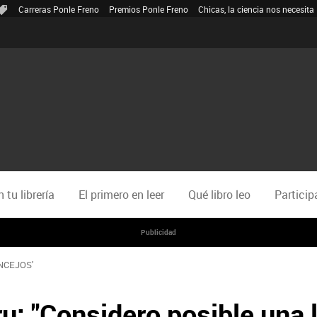
Carreras Ponle Freno
Premios Ponle Freno
Chicas, la ciencia nos necesita
 tu librería
El primero en leer
Qué libro leo
Particip
Publicidad
NCEJOS'
: "Considero posible una l