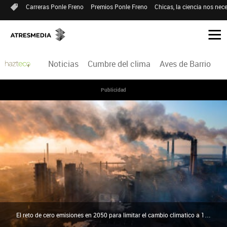
Carreras Ponle Freno
Premios Ponle Freno
Chicas, la ciencia nos nece
Noticias
Cumbre del clima
Aves de Barrio
H
Publicidad
El reto de cero emisiones en 2050 para limitar el cambio climatico a 1 5 C no tiene precedentes historicos | Sinc