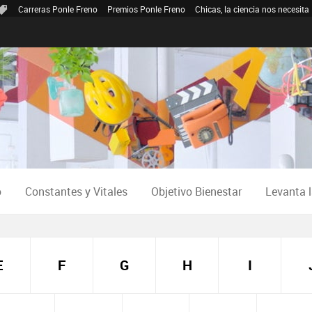
Carreras Ponle Freno
Premios Ponle Freno
Chicas, la ciencia nos necesita
o
Constantes y Vitales
Objetivo Bienestar
Levanta 
E
F
G
H
I