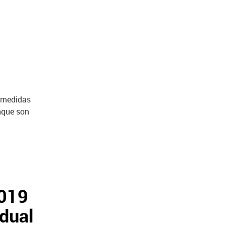
s medidas
unque son
2019
idual