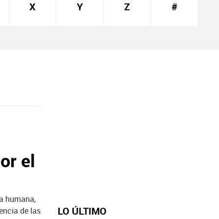
X
Y
Z
#
or el
da humana,
LO ÚLTIMO
encia de las