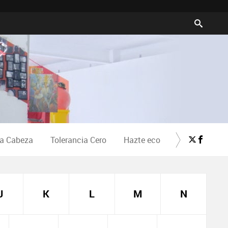
la Cabeza
Tolerancia Cero
Hazte eco
Crea Cultura
J
K
L
M
N