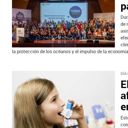
p
Dur
de 
asi
efe
cli
la protección de los océanos y el impulso de la economía 
DÍA
E
a
e
Est
con