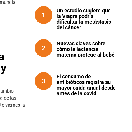
 mundial.
Un estudio sugiere que
1
la Viagra podría
dificultar la metástasis
del cáncer
Nuevas claves sobre
2
cómo la lactancia
a
materna protege al bebé
 y
El consumo de
3
antibióticos registra su
mayor caída anual desde
 cambio
antes de la covid
a de las
e viernes la