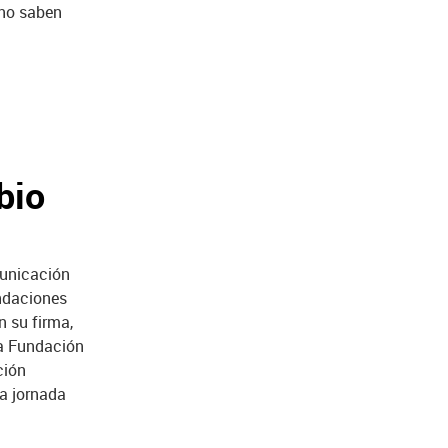
 no saben
bio
municación
ndaciones
n su firma,
la Fundación
ción
a jornada