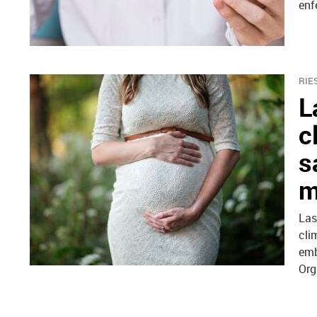
enf
RIE
L
c
s
m
Las
cli
emb
Org