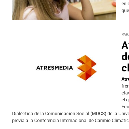
en 
que
PAR
A
d
c
Atr
fre
cla
el 
Eco
Dialéctica de la Comunicación Social (MDCS) de la Unive
previa a la Conferencia Internacional de Cambio Climáti