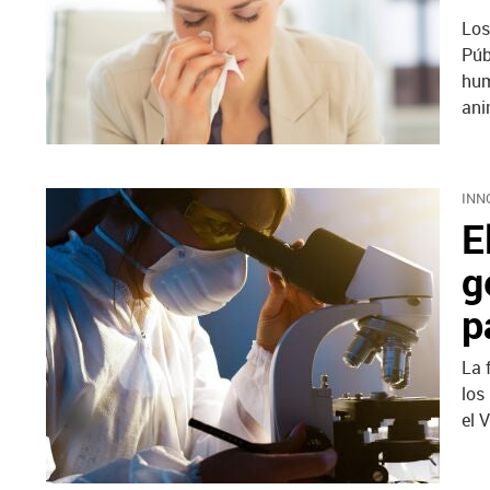
Los
Púb
hum
ani
INN
E
g
p
La 
los
el 