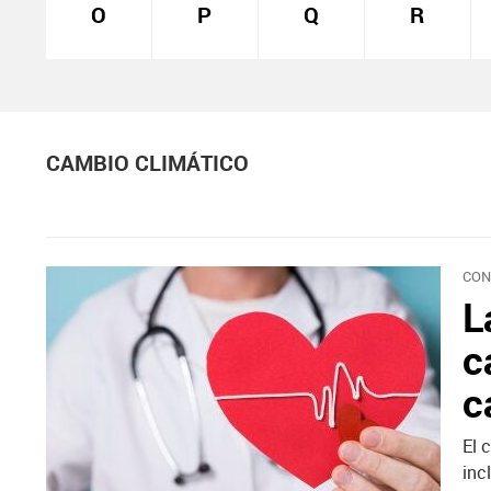
O
P
Q
R
CAMBIO CLIMÁTICO
CON
L
c
c
El 
inc