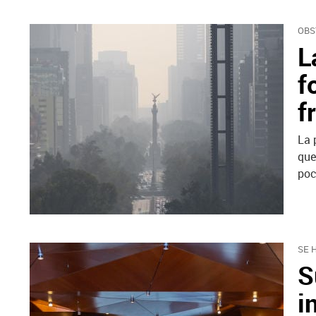
OBS
L
f
f
La 
que
poc
SE 
S
i