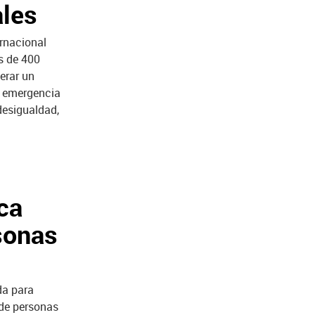
ales
ernacional
ás de 400
erar un
la emergencia
desigualdad,
ca
sonas
da para
 de personas