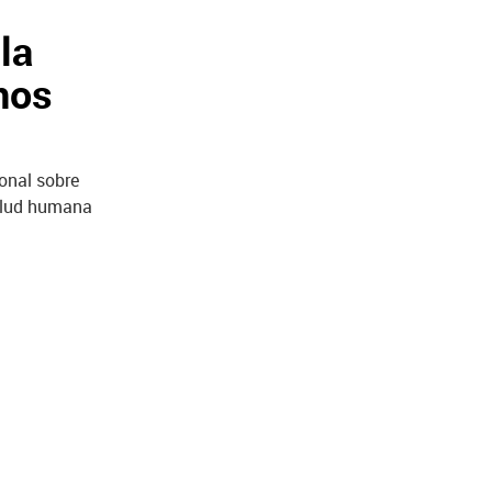
la
nos
onal sobre
salud humana