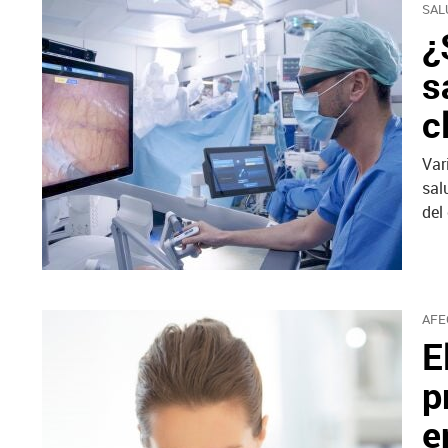
SAL
¿
s
c
Var
sal
del
AFE
E
p
e