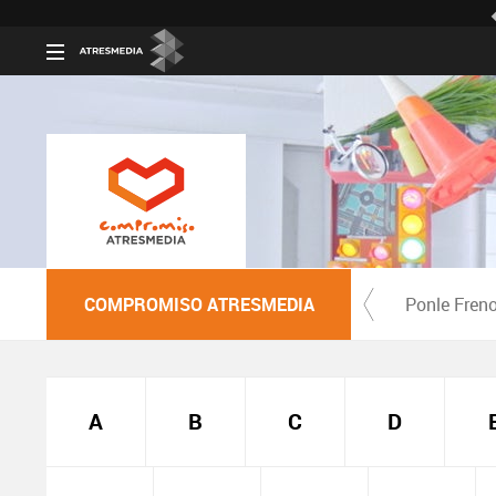
COMPROMISO ATRESMEDIA
Ponle Fren
A
B
C
D