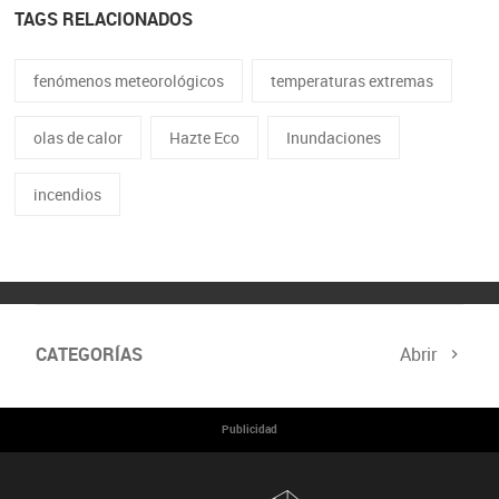
TAGS RELACIONADOS
fenómenos meteorológicos
temperaturas extremas
olas de calor
Hazte Eco
Inundaciones
incendios
CATEGORÍAS
Abrir
Cumbre del Clima
Programa Hazte Eco
Publicidad
Noticias
Consejos