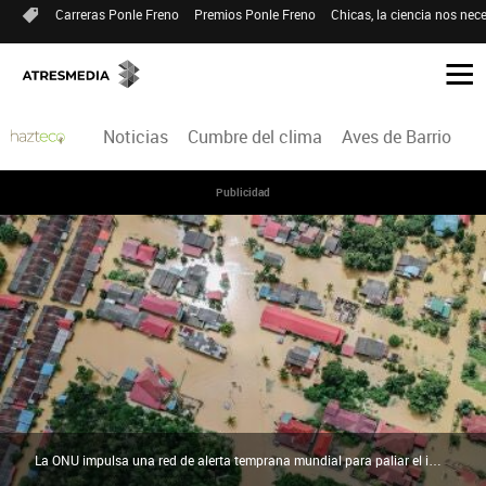
Carreras Ponle Freno
Premios Ponle Freno
Chicas, la ciencia nos nece
Noticias
Cumbre del clima
Aves de Barrio
H
Publicidad
La ONU impulsa una red de alerta temprana mundial para paliar el impacto de fenómenos climáticos extremos | Pexels