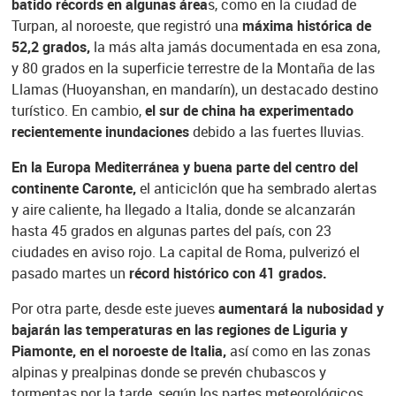
batido récords en algunas área
s, como en la ciudad de
Turpan, al noroeste, que registró una
máxima histórica de
52,2 grados,
la más alta jamás documentada en esa zona,
y 80 grados en la superficie terrestre de la Montaña de las
Llamas (Huoyanshan, en mandarín), un destacado destino
turístico. En cambio,
el sur de china ha experimentado
recientemente inundaciones
debido a las fuertes lluvias.
En la Europa Mediterránea y buena parte del centro del
continente Caronte,
el anticiclón que ha sembrado alertas
y aire caliente, ha llegado a Italia, donde se alcanzarán
hasta 45 grados en algunas partes del país, con 23
ciudades en aviso rojo. La capital de Roma, pulverizó el
pasado martes un
récord histórico con 41 grados.
Por otra parte, desde este jueves
aumentará la nubosidad y
bajarán las temperaturas en las regiones de Liguria y
Piamonte, en el noroeste de Italia,
así como en las zonas
alpinas y prealpinas donde se prevén chubascos y
tormentas por la tarde, según los partes meteorológicos.