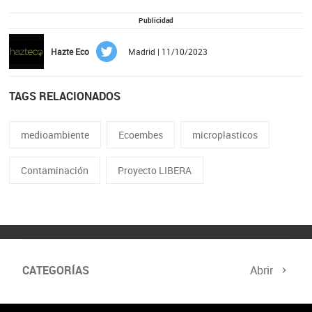
Publicidad
Hazte Eco
Madrid | 11/10/2023
TAGS RELACIONADOS
medioambiente
Ecoembes
microplasticos
Contaminación
Proyecto LIBERA
CATEGORÍAS
Abrir
Cumbre del Clima
Programa Hazte Eco