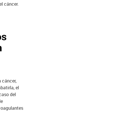
el cáncer.
os
n
 cáncer,
atirla, el
caso del
de
icoagulantes