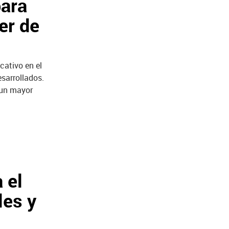
para
er de
cativo en el
sarrollados.
 un mayor
l
 el
les y