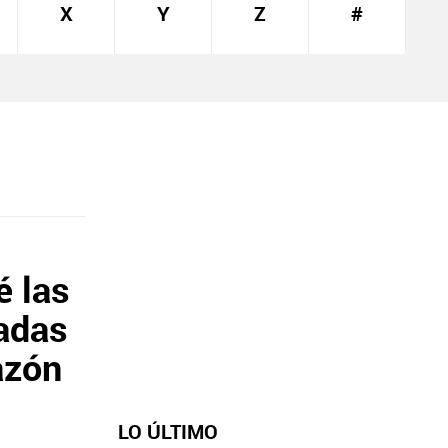
X
Y
Z
#
é las
adas
azón
LO ÚLTIMO