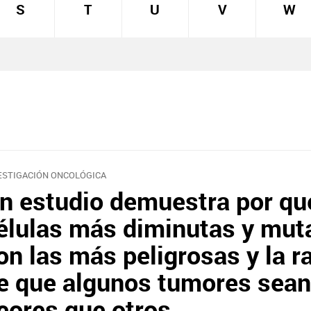
S
T
U
V
W
ESTIGACIÓN ONCOLÓGICA
n estudio demuestra por qu
élulas más diminutas y mut
on las más peligrosas y la r
e que algunos tumores sean
eores que otros