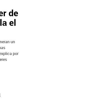
er de
a el
neran un
nas
explica por
eres
a