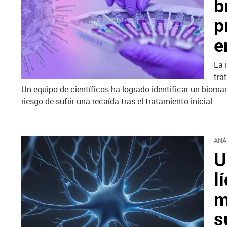
b
p
e
La 
tra
Un equipo de científicos ha logrado identificar un biom
riesgo de sufrir una recaída tras el tratamiento inicial.
ANÁ
U
l
m
s