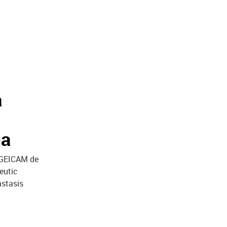
a
ma
o GEICAM de
eutic
ástasis