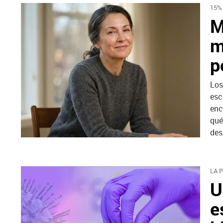
15%
M
m
p
Los
esc
enc
qué
des
LA 
U
e