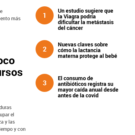
Un estudio sugiere que
de
1
la Viagra podría
iento más
dificultar la metástasis
del cáncer
Nuevas claves sobre
2
cómo la lactancia
materna protege al bebé
oco
ursos
El consumo de
3
antibióticos registra su
mayor caída anual desde
antes de la covid
 duras
upar el
a y las
tiempo y con