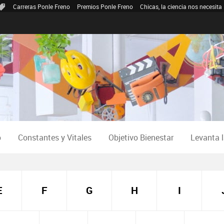
Carreras Ponle Freno
Premios Ponle Freno
Chicas, la ciencia nos necesita
o
Constantes y Vitales
Objetivo Bienestar
Levanta 
E
F
G
H
I