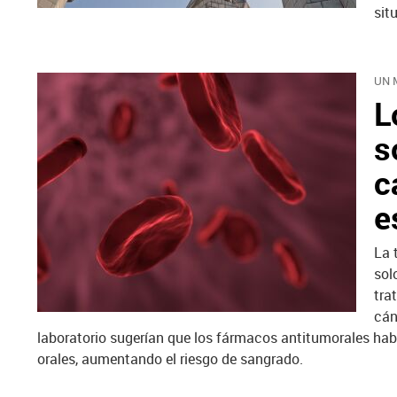
sit
UN 
L
s
c
e
La 
sol
tra
cán
laboratorio sugerían que los fármacos antitumorales hab
orales, aumentando el riesgo de sangrado.