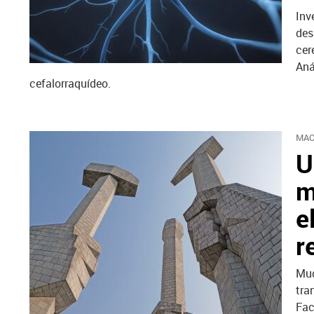
Inv
des
cer
Aná
cefalorraquídeo.
MAC
U
m
e
r
Mud
tra
Fac