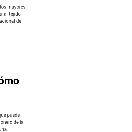
 los mayores
 al tejido
Nacional de
1
cómo
 que puede
ionero de la
 una