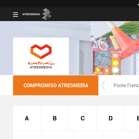
COMPROMISO ATRESMEDIA
Ponle Fren
A
B
C
D