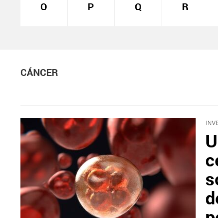
O
P
Q
R
CÁNCER
INV
U
c
s
d
p