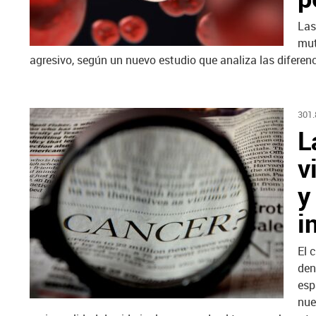
Las
mut
agresivo, según un nuevo estudio que analiza las diferenc
301
L
v
y
i
El 
den
esp
nue