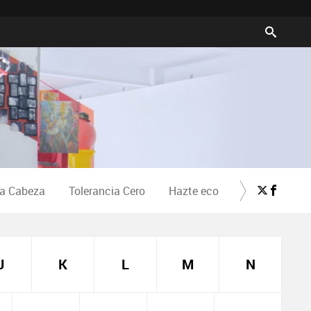
la Cabeza
Tolerancia Cero
Hazte eco
Crea Cultura
J
K
L
M
N