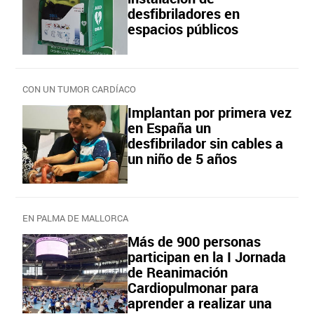
desfibriladores en
espacios públicos
CON UN TUMOR CARDÍACO
Implantan por primera vez
en España un
desfibrilador sin cables a
un niño de 5 años
EN PALMA DE MALLORCA
Más de 900 personas
participan en la I Jornada
de Reanimación
Cardiopulmonar para
aprender a realizar una