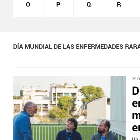
O
P
Q
R
DÍA MUNDIAL DE LAS ENFERMEDADES RAR
29 
D
e
m
e
Un 