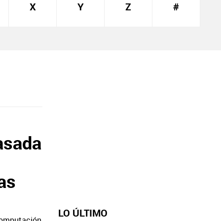
X
Y
Z
#
asada
as
LO ÚLTIMO
computación