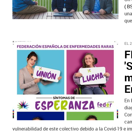
( B
una
que
EL 
F
'
m
E
En 
dia
Con
cam
vulnerabilidad de este colectivo debido a la Covid-19 e 