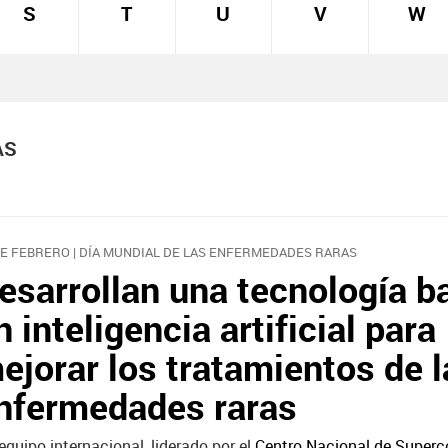
S
T
U
V
W
AS
DE FEBRERO | DÍA MUNDIAL DE LAS ENFERMEDADES RARAS
esarrollan una tecnología b
n inteligencia artificial para
ejorar los tratamientos de l
nfermedades raras
equipo internacional, liderado por el
Centro Nacional de Super