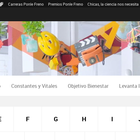
Carreras Ponle Freno
Premios Ponle Freno
Chicas, la ciencia nos necesita
o
Constantes y Vitales
Objetivo Bienestar
Levanta 
E
F
G
H
I