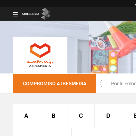
COMPROMISO ATRESMEDIA
Ponle Fren
A
B
C
D