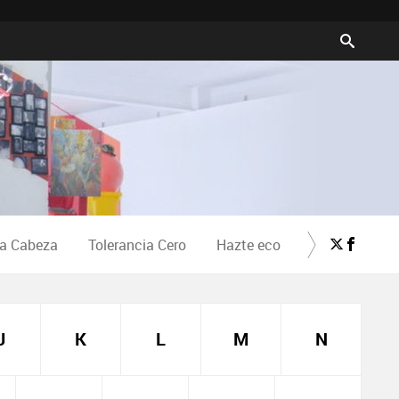
la Cabeza
Tolerancia Cero
Hazte eco
Crea Cultura
J
K
L
M
N