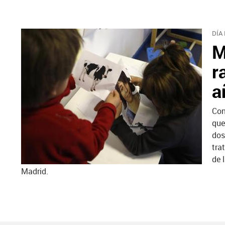
DÍA
M
r
a
Con
que
dos
tra
de 
Madrid.