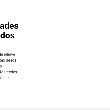
dades
 dos
e relieve
es de los
do
o Mercedes
sús de