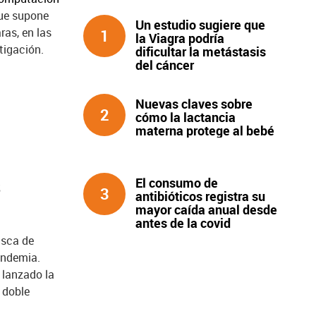
que supone
Un estudio sugiere que
ras, en las
1
la Viagra podría
tigación.
dificultar la metástasis
del cáncer
Nuevas claves sobre
2
cómo la lactancia
materna protege al bebé
s
El consumo de
3
antibióticos registra su
mayor caída anual desde
antes de la covid
usca de
andemia.
 lanzado la
 doble