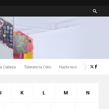
la Cabeza
Tolerancia Cero
Hazte eco
Crea Cultura
J
K
L
M
N