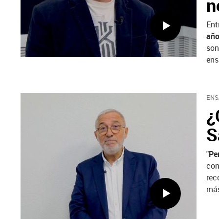
n
Ent
añ
son
ens
ENS
¿
S
"
Pe
con
rec
más