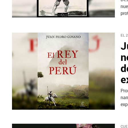
nue
pro
EL 
J
n
d
e
Pro
nar
exp
CUE