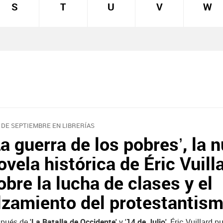
S
T
U
V
W
1 DE SEPTIEMBRE EN LIBRERÍAS
La guerra de los pobres’, la 
ovela histórica de Éric Vuill
obre la lucha de clases y el
lzamiento del protestantis
pués de '
La Batalla de Occidente'
y '
14 de Julio'
, Éric Vuillard p