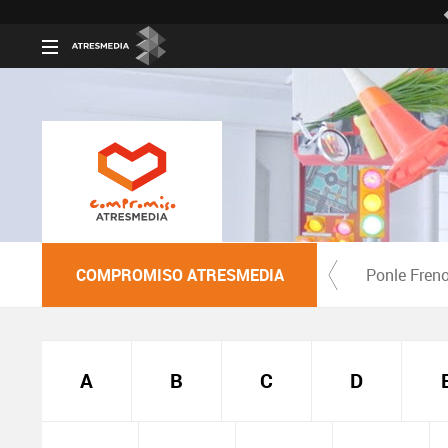
COMPROMISO ATRESMEDIA
Ponle Fren
A
B
C
D