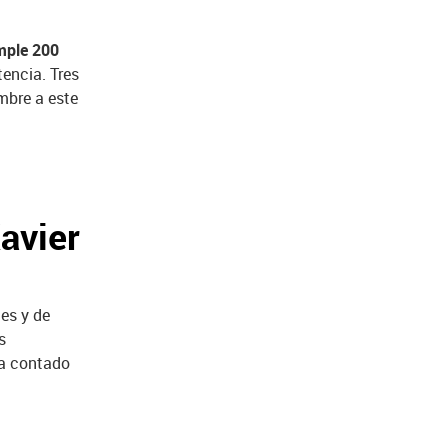
mple 200
encia. Tres
mbre a este
avier
nes y de
s
ha contado