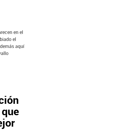
recen en el
biado el
 Además aquí
allo
ción
 que
ejor