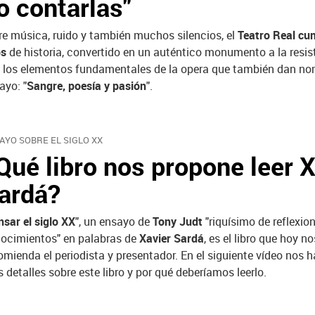
o contarlas"
re música, ruido y también muchos silencios, el
Teatro Real cu
os
de historia, convertido en un auténtico monumento a la resist
 los elementos fundamentales de la opera que también dan no
ayo: "
Sangre, poesía y pasión
".
AYO SOBRE EL SIGLO XX
Qué libro nos propone leer X
ardá?
nsar el siglo XX
", un ensayo de
Tony Judt
"riquísimo de reflexio
ocimientos" en palabras de
Xavier Sardá
, es el libro que hoy no
omienda el periodista y presentador. En el siguiente vídeo nos 
 detalles sobre este libro y por qué deberíamos leerlo.