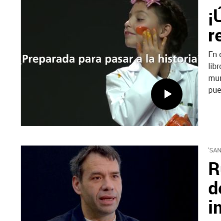
¡
r
En 
libr
mun
pue
'SA
R
d
i