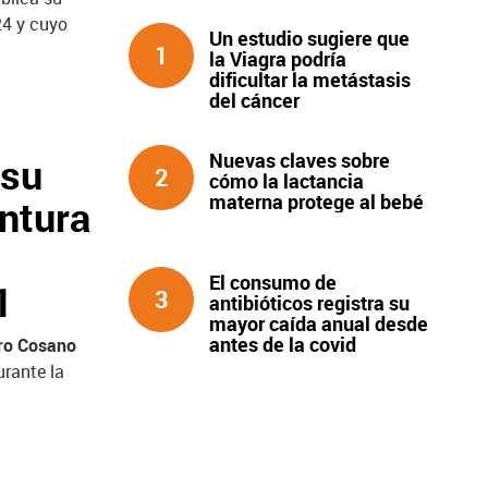
24 y cuyo
Un estudio sugiere que
1
la Viagra podría
dificultar la metástasis
del cáncer
Nuevas claves sobre
 su
2
cómo la lactancia
materna protege al bebé
entura
El consumo de
1
3
antibióticos registra su
mayor caída anual desde
antes de la covid
ro Cosano
rante la