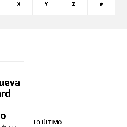
X
Y
Z
#
nueva
ard
mo
LO ÚLTIMO
ublica su