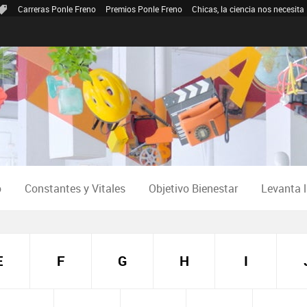
Carreras Ponle Freno
Premios Ponle Freno
Chicas, la ciencia nos necesita
o
Constantes y Vitales
Objetivo Bienestar
Levanta 
E
F
G
H
I