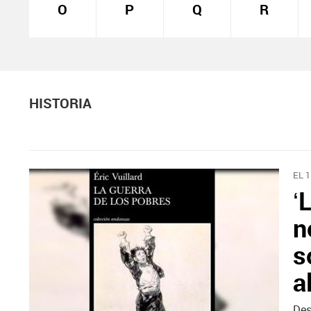
O
P
Q
R
HISTORIA
EL 
‘
n
s
a
Des