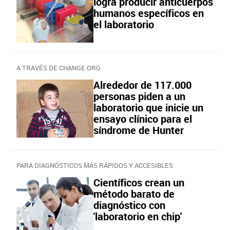
logra producir anticuerpos
humanos específicos en
el laboratorio
A TRAVÉS DE CHANGE.ORG
Alrededor de 117.000
personas piden a un
laboratorio que inicie un
ensayo clínico para el
síndrome de Hunter
PARA DIAGNÓSTICOS MÁS RÁPIDOS Y ACCESIBLES
Científicos crean un
método barato de
diagnóstico con
'laboratorio en chip'