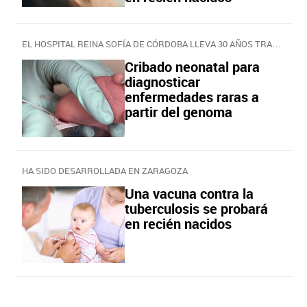
EL HOSPITAL REINA SOFÍA DE CÓRDOBA LLEVA 30 AÑOS TRABAJANDO CON ESTA TÉCNICA
Cribado neonatal para
diagnosticar
enfermedades raras a
partir del genoma
HA SIDO DESARROLLADA EN ZARAGOZA
Una vacuna contra la
tuberculosis se probará
en recién nacidos